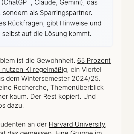
l (ChatGPT, Claude, Gemini), das
, sondern als Sparringspartner.
lt es Rückfragen, gibt Hinweise und
e selbst auf die Lösung kommt.
oblem ist die Gewohnheit.
65 Prozent
 nutzen KI regelmäßig
, ein Viertel
aus dem Wintersemester 2024/25.
emeine Recherche, Themenüberblick
ner kaum. Der Rest kopiert. Und
os dazu.
studenten an der
Harvard University
,
, hat das gemessen. Eine Gruppe im