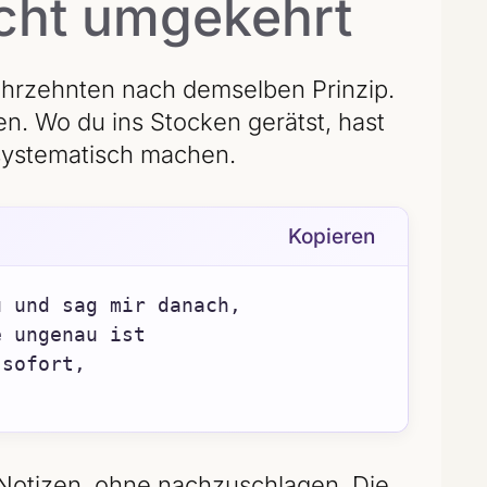
nicht umgekehrt
Jahrzehnten nach demselben Prinzip.
en. Wo du ins Stocken gerätst, hast
s systematisch machen.
Kopieren
 und sag mir danach,

 ungenau ist

sofort,

 Notizen, ohne nachzuschlagen. Die