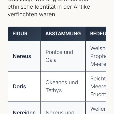
ethnische Identität in der Antike
verflochten waren.
FIGUR
ABSTAMMUNG
BEDEUTU
Weisheit,
Pontos und
Nereus
Prophetie
Gaia
Meeressti
Reichtum
Okeanos und
Doris
Meeres,
Tethys
Fruchtbar
Wellenb
Nereiden
Nereus und