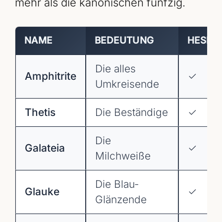
mehr als die kanonischen fünfzig.
NAME
BEDEUTUNG
HESIO
Die alles
Amphitrite
✓
Umkreisende
Thetis
Die Beständige
✓
Die
Galateia
✓
Milchweiße
Die Blau-
Glauke
✓
Glänzende