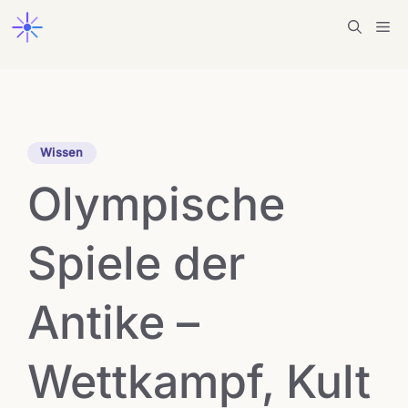
Zum
Me
Inhalt
springen
Wissen
Olympische
Spiele der
Antike –
Wettkampf, Kult