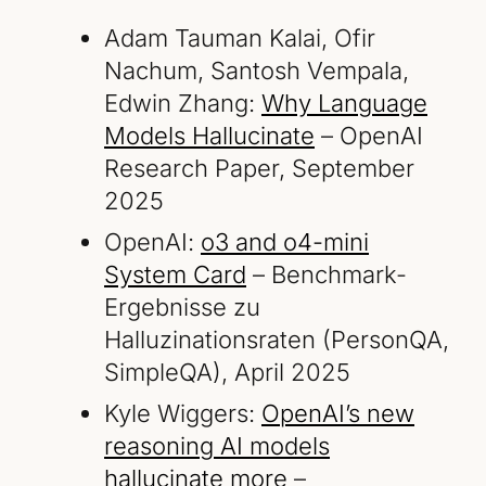
Adam Tauman Kalai, Ofir
Nachum, Santosh Vempala,
Edwin Zhang:
Why Language
Models Hallucinate
– OpenAI
Research Paper, September
2025
OpenAI:
o3 and o4-mini
System Card
– Benchmark-
Ergebnisse zu
Halluzinationsraten (PersonQA,
SimpleQA), April 2025
Kyle Wiggers:
OpenAI’s new
reasoning AI models
hallucinate more
–