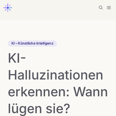
Zum
Me
Inhalt
springen
KI – Künstliche Intelligenz
KI-
Halluzinationen
erkennen: Wann
lügen sie?