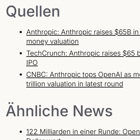
Quellen
Anthropic: Anthropic raises $65B in
money valuation
TechCrunch: Anthropic raises $65 bi
IPO
CNBC: Anthropic tops OpenAI as mos
trillion valuation in latest round
Ähnliche News
122 Milliarden in einer Runde: OpenA