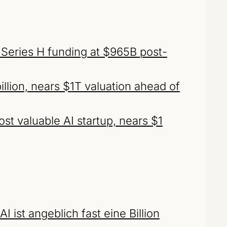
 Series H funding at $965B post-
llion, nears $1T valuation ahead of
t valuable AI startup, nears $1
I ist angeblich fast eine Billion