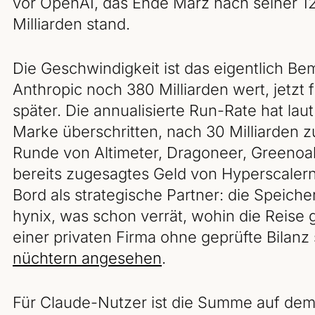
vor OpenAI, das Ende März nach seiner 1
Milliarden stand.
Die Geschwindigkeit ist das eigentlich B
Anthropic noch 380 Milliarden wert, jetzt 
später. Die annualisierte Run-Rate hat lau
Marke überschritten, nach 30 Milliarden z
Runde von Altimeter, Dragoneer, Greenoak
bereits zugesagtes Geld von Hyperscalern
Bord als strategische Partner: die Speich
hynix, was schon verrät, wohin die Reise 
einer privaten Firma ohne geprüfte Bilanz 
nüchtern angesehen
.
Für Claude-Nutzer ist die Summe auf dem 