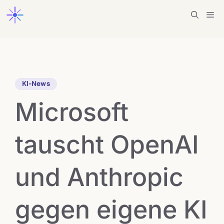
Zum
Me
Inhalt
springen
KI-News
Microsoft
tauscht OpenAI
und Anthropic
gegen eigene KI