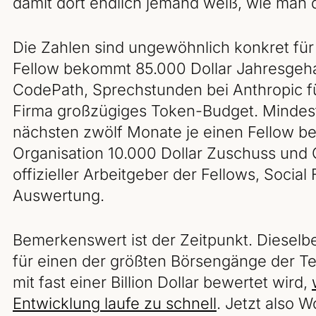
damit dort endlich jemand weiß, wie man d
Die Zahlen sind ungewöhnlich konkret für 
Fellow bekommt 85.000 Dollar Jahresgehal
CodePath, Sprechstunden bei Anthropic fü
Firma großzügiges Token-Budget. Mindest
nächsten zwölf Monate je einen Fellow be
Organisation 10.000 Dollar Zuschuss und G
offizieller Arbeitgeber der Fellows, Soci
Auswertung.
Bemerkenswert ist der Zeitpunkt. Dieselbe
für einen der größten Börsengänge der T
mit fast einer Billion Dollar bewertet wird,
Entwicklung laufe zu schnell
. Jetzt also W