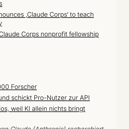
s
nounces ‚Claude Corps‘ to teach
y
Claude Corps nonprofit fellowship
000 Forscher
und schickt Pro-Nutzer zur API
s, weil KI allein nichts bringt
on Claude (Anthropic) recherchiert