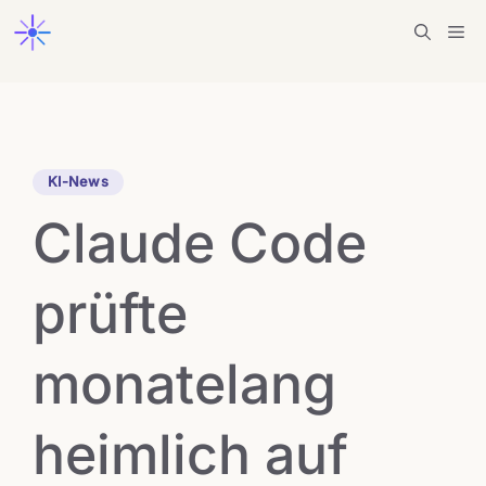
Zum
Me
Inhalt
springen
KI-News
Claude Code
prüfte
monatelang
heimlich auf