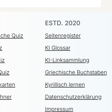
ESTD. 2020
ache Quiz
Seitenregister
z
KI Glossar
iz
KI-Linksammlung
Quiz
Griechische Buchstaben
karten
Kyrillisch lernen
chner
Datenschutzerklärung
Impressum