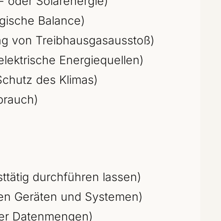
 oder Solarenergie)
ogische Balance)
ng von Treibhausgasausstoß)
lektrische Energiequellen)
hutz des Klimas)
brauch)
ttätig durchführen lassen)
en Geräten und Systemen)
er Datenmengen)