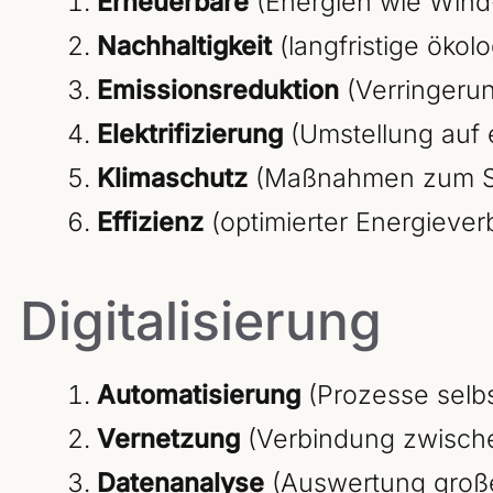
Erneuerbare
(Energien wie Wind-
Nachhaltigkeit
(langfristige ökol
Emissionsreduktion
(Verringeru
Elektrifizierung
(Umstellung auf e
Klimaschutz
(Maßnahmen zum Sc
Effizienz
(optimierter Energiever
Digitalisierung
Automatisierung
(Prozesse selbs
Vernetzung
(Verbindung zwisch
Datenanalyse
(Auswertung groß