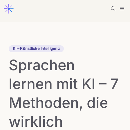
Zum
Me
Inhalt
springen
KI – Künstliche Intelligenz
Sprachen
lernen mit KI – 7
Methoden, die
wirklich