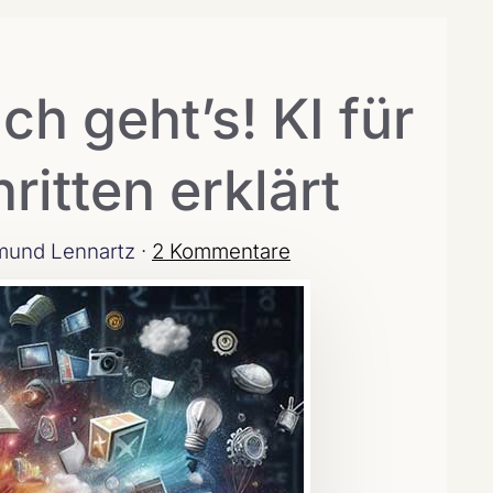
h geht’s! KI für
ritten erklärt
und Lennartz ·
2 Kommentare