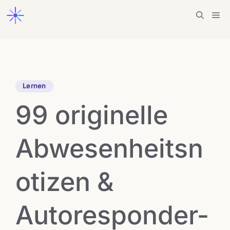
Zum
Me
Inhalt
springen
Lernen
99 originelle
Abwesenheitsn
otizen &
Autoresponder-