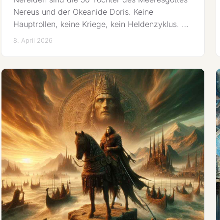
Nereus und der Okeanide Doris. Keine
Hauptrollen, keine Kriege, kein Heldenzyklus. …
8. April 2026