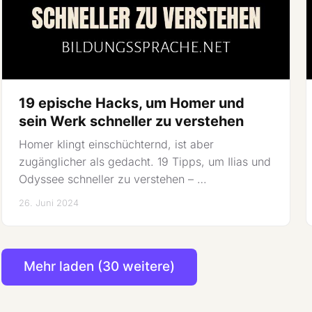
19 epische Hacks, um Homer und
sein Werk schneller zu verstehen
Homer klingt einschüchternd, ist aber
zugänglicher als gedacht. 19 Tipps, um Ilias und
Odyssee schneller zu verstehen – …
26. Juni 2024
Mehr laden (30 weitere)