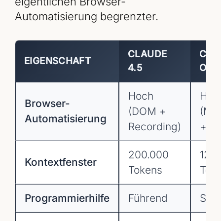
eigentlichen Browser-
Automatisierung begrenzter.
CLAUDE
CHA
EIGENSCHAFT
4.5
OPE
Hoch
Hoc
Browser-
(DOM +
(Mul
Automatisierung
Recording)
+ Vo
200.000
128
Kontextfenster
Tokens
Tok
Programmierhilfe
Führend
Sehr