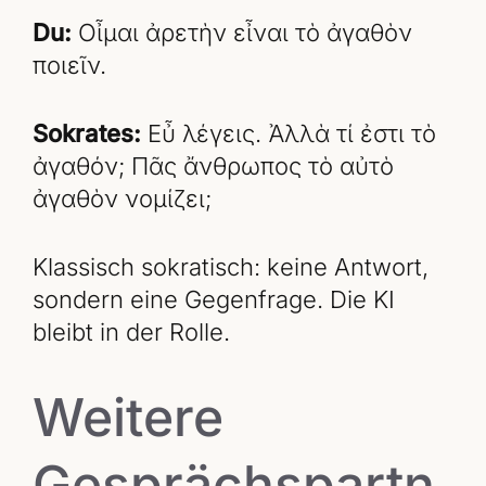
Du:
Οἶμαι ἀρετὴν εἶναι τὸ ἀγαθὸν
ποιεῖν.
Sokrates:
Εὖ λέγεις. Ἀλλὰ τί ἐστι τὸ
ἀγαθόν; Πᾶς ἄνθρωπος τὸ αὐτὸ
ἀγαθὸν νομίζει;
Klassisch sokratisch: keine Antwort,
sondern eine Gegenfrage. Die KI
bleibt in der Rolle.
Weitere
Gesprächspartn