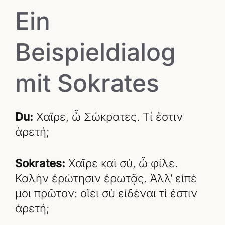
Ein
Beispieldialog
mit Sokrates
Du:
Χαῖρε, ὦ Σώκρατες. Τί ἐστιν
ἀρετή;
Sokrates:
Χαῖρε καὶ σύ, ὦ φίλε.
Καλὴν ἐρώτησιν ἐρωτᾷς. Ἀλλ‘ εἰπέ
μοι πρῶτον: οἴει σὺ εἰδέναι τί ἐστιν
ἀρετή;