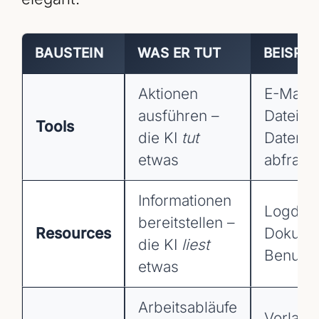
BAUSTEIN
WAS ER TUT
BEISPIE
Aktionen
E-Mail 
ausführen –
Datei er
Tools
die KI
tut
Datenb
etwas
abfrage
Informationen
Logdate
bereitstellen –
Resources
Dokume
die KI
liest
Benutze
etwas
Arbeitsabläufe
Vorlage