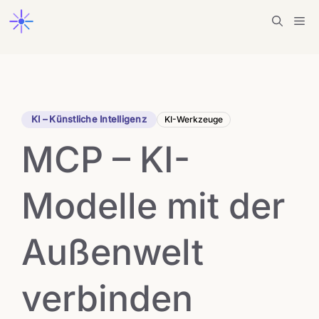
Zum
Me
Inhalt
springen
KI – Künstliche Intelligenz
KI-Werkzeuge
MCP – KI-
Modelle mit der
Außenwelt
verbinden