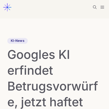
Zum
Me
Inhalt
springen
KI-News
Googles KI
erfindet
Betrugsvorwürf
e, jetzt haftet