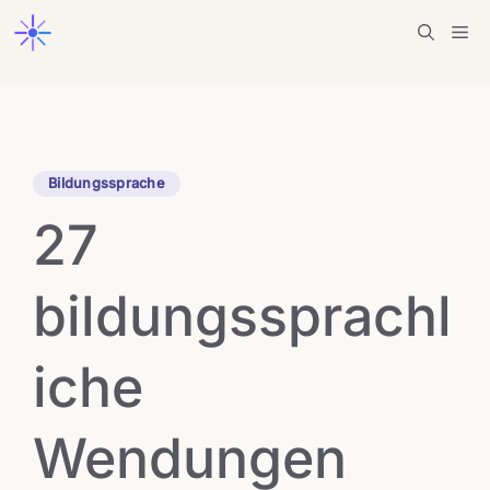
Zum
Me
Inhalt
springen
Bildungssprache
27
bildungssprachl
iche
Wendungen