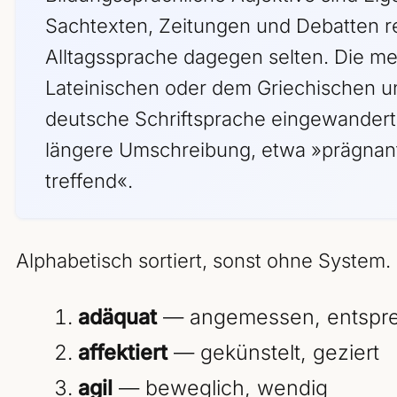
Sachtexten, Zeitungen und Debatten 
Alltagssprache dagegen selten. Die 
Lateinischen oder dem Griechischen un
deutsche Schriftsprache eingewandert.
längere Umschreibung, etwa »prägnant
treffend«.
Alphabetisch sortiert, sonst ohne System.
ad­äquat
— angemessen, entspr
af­fek­tiert
— gekünstelt, geziert
agil
— beweglich, wendig