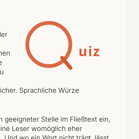
der
chen
e
zu
icher. Sprachliche Würze
geeigneter Stelle im Fließtext ein,
deine Leser womöglich eher
 Und wo ein Wort nicht trägt, lässt