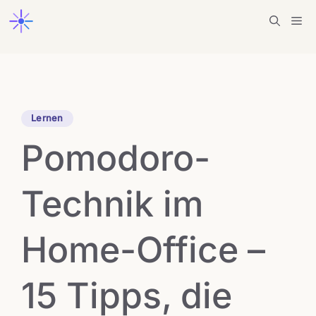
Zum
Me
Inhalt
springen
Lernen
Pomodoro-
Technik im
Home-Office –
15 Tipps, die